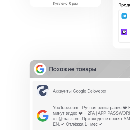
Куплено: 0 раз
Продв
Похожие товары
Аккаунты Google Deloveper
YouTube.com - Ручная регистрация ❤️ 
минут видео ❤️ + 2FA | APP PASSWOR
от @mail.com. При входе не просят SM
EN. ✔ Отлёжка 1+ мес ✔