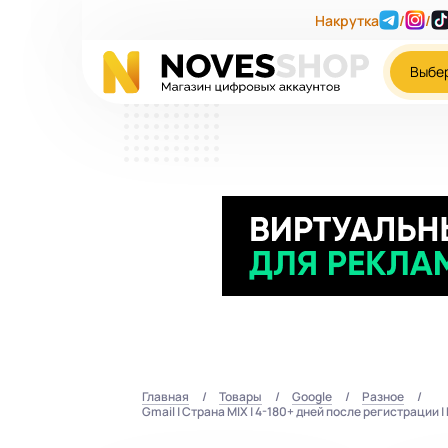
Накрутка
/
/
Выбе
Главная
Товары
Google
Разное
Gmail | Страна MIX | 4-180+ дней после регистрации 