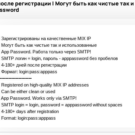
 после регистрации | Могут быть как чистые так 
assword
- Зарегистрированы на качественные MIX IP
- Могут быть как чистые так и использованные
- App Password. Работа только через SMTP!
- SMTP логин = login, пароль - apppassword без пробелов
- 4-180+ дней после регистрации
- Формат: login:pass:apppass
➖➖➖➖➖➖➖➖➖➖
- Registered on high-quality MIX IP addresses
- Can be either clean or used
- App Password. Works only via SMTP!
- SMTP login = login, password = apppassword without spaces
- 4-180+ days after registration
- Format: login:pass:apppass