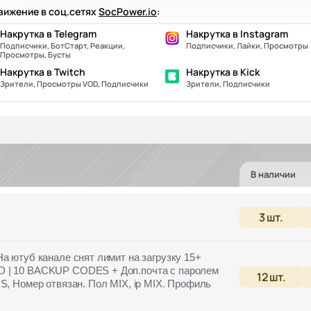
ижение в соц.сетях
SocPower.io
:
Накрутка в Telegram
Накрутка в Instagram
Подписчики, БотСтарт, Реакции,
Подписчики, Лайки, Просмотры
Просмотры, Бусты
Накрутка в Twitch
Накрутка в Kick
Зрители, Просмотры VOD, Подписчики
Зрители, Подписчики
В наличии
3
шт.
На ютуб канале снят лимит на загрузку 15+
D | 10 BACKUP CODES + Доп.почта с паролем
12
шт.
S, Номер отвязан. Пол MIX, ip MIX. Профиль