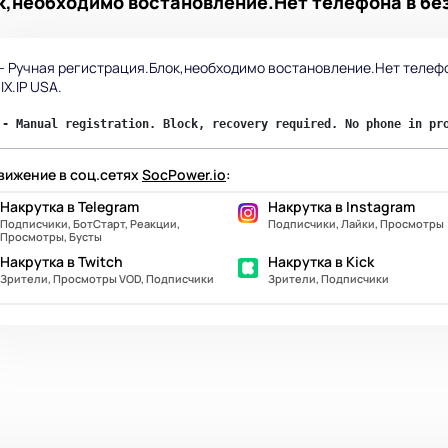
ок,необходимо востановление.Нет телефона в бе
 - Ручная регистрация.Блок,необходимо востановление.Нет телеф
IX.IP USA.
 - Manual registration. Block, recovery required. No phone in pr
ижение в соц.сетях
SocPower.io
:
Накрутка в Telegram
Накрутка в Instagram
Подписчики, БотСтарт, Реакции,
Подписчики, Лайки, Просмотры
Просмотры, Бусты
Накрутка в Twitch
Накрутка в Kick
Зрители, Просмотры VOD, Подписчики
Зрители, Подписчики