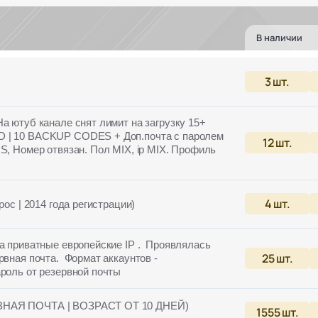
В наличии
3
шт.
На ютуб канале снят лимит на загрузку 15+
D | 10 BACKUP CODES + Доп.почта с паролем
12
шт.
S, Номер отвязан. Пол MIX, ip MIX. Профиль
4
шт.
рос | 2014 года регистрации)
на приватные европейские IP . Проявлялась
25
шт.
рвная почта. Формат аккаунтов -
ароль от резервной почты
ВНАЯ ПОЧТА | ВОЗРАСТ ОТ 10 ДНЕЙ)
1555
шт.