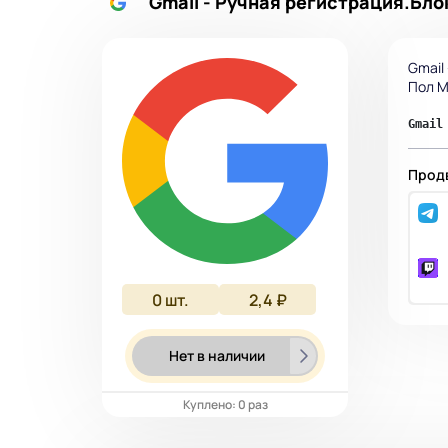
Gmail - Ручная регистрация.Бл
Gmail
Пол M
Gmail
Продв
0
шт.
2,4 ₽
Нет в наличии
Куплено: 0 раз