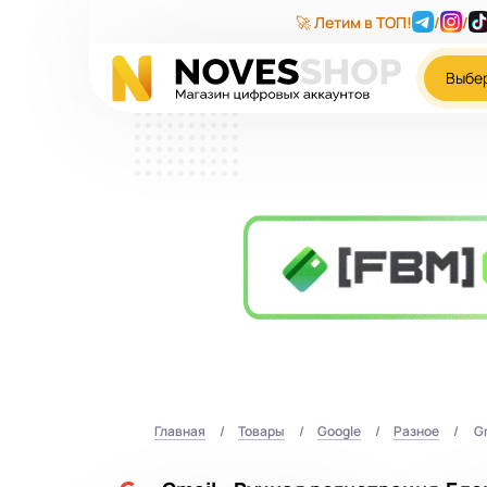
🚀 Летим в ТОП!
/
/
Выбе
Главная
Товары
Google
Разное
Gm