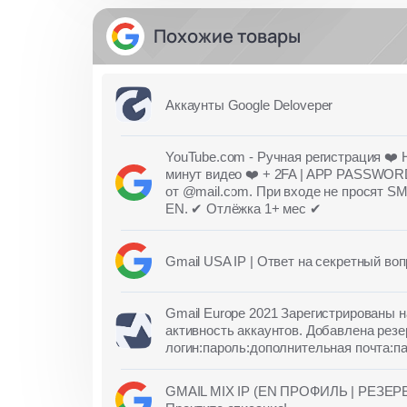
Похожие товары
Аккаунты Google Deloveper
YouTube.com - Ручная регистрация ❤️ 
минут видео ❤️ + 2FA | APP PASSWOR
от @mail.com. При входе не просят SM
EN. ✔ Отлёжка 1+ мес ✔
Gmail USA IP | Ответ на секретный воп
Gmail Europe 2021 Зарегистрированы 
активность аккаунтов. Добавлена резе
логин:пароль:дополнительная почта:п
GMAIL MIX IP (EN ПРОФИЛЬ | РЕЗЕР