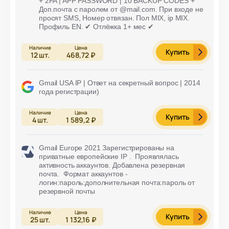
+ 2FA | APP PASSWORD | 10 BACKUP CODES +
Доп.почта с паролем от @mail.com. При входе не
просят SMS, Номер отвязан. Пол MIX, ip MIX.
Профиль EN. ✔ Отлёжка 1+ мес ✔
Купить
12
шт.
468,72 ₽
Gmail USA IP | Ответ на секретный вопрос | 2014
года регистрации)
Купить
4
шт.
1 589,2 ₽
Gmail Europe 2021 Зарегистрированы на
приватные европейские IP . Проявлялась
активность аккаунтов. Добавлена резервная
почта. Формат аккаунтов -
логин:пароль:дополнительная почта:пароль от
резервной почты
Купить
25
шт.
1 132,16 ₽