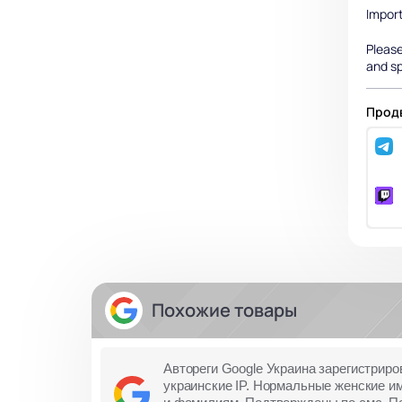
Impor
Please
and sp
Продв
Похожие товары
Автореги Google Украина зарегистриро
украинские IP. Нормальные женские и