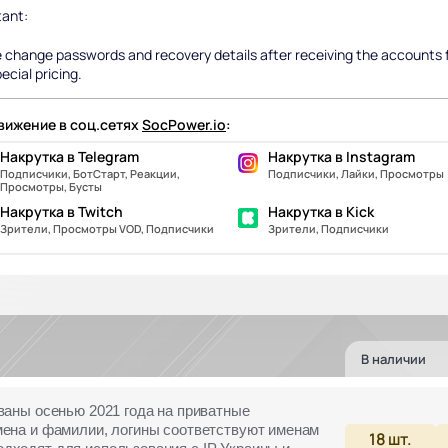
tant:
 change passwords and recovery details after receiving the accounts fo
ecial pricing.
ижение в соц.сетях
SocPower.io
:
Накрутка в Telegram
Накрутка в Instagram
Подписчики, БотСтарт, Реакции,
Подписчики, Лайки, Просмотры
Просмотры, Бусты
Накрутка в Twitch
Накрутка в Kick
Зрители, Просмотры VOD, Подписчики
Зрители, Подписчики
В наличии
ваны осенью 2021 года на приватные
мена и фамилии, логины соответствуют именам
18
шт.