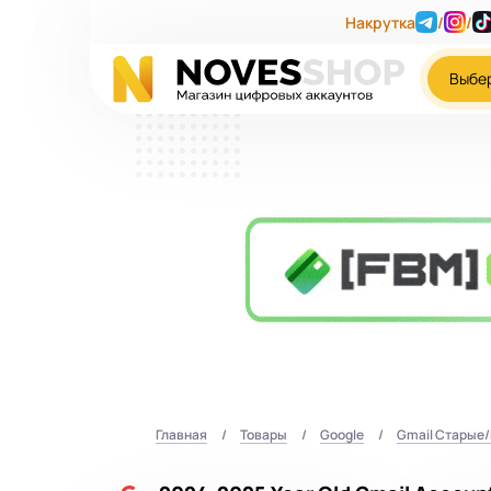
Накрутка
/
/
Выбе
Главная
Товары
Google
Gmail Старые