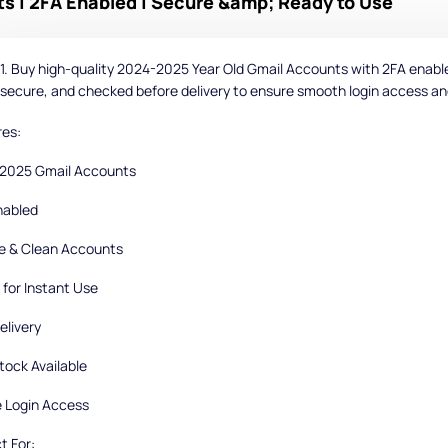
s | 2FA Enabled | Secure &amp; Ready to Use
Buy high-quality 2024-2025 Year Old Gmail Accounts with 2FA enabled 
secure, and checked before delivery to ensure smooth login access and 
res:
2025 Gmail Accounts
nabled
e & Clean Accounts
for Instant Use
elivery
tock Available
e Login Access
t For: