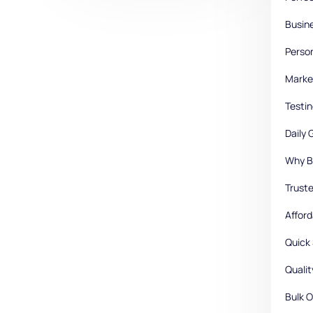
Busin
Perso
Marke
Testin
Daily 
Why B
Truste
Afford
Quick
Quali
Bulk 