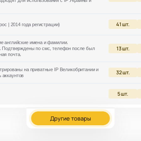
дходят для использования с IP Украины и
41
шт.
рос | 2014 года регистрации)
ие английские имена и фамилии.
13
шт.
P. Подтверждены по смс, телефон после был
ная почта.
стрированы на приватные IP Великобритании и
32
шт.
 аккаунтов
5
шт.
Другие товары