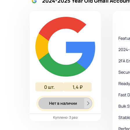
2024-2025 Year Old Gmail Account
Featu
2024-
2FA E
Secur
Ready 
0
шт.
1,4 ₽
Fast D
Нет в наличии
Bulk S
Stabl
Куплено: 3 раз
Perfec