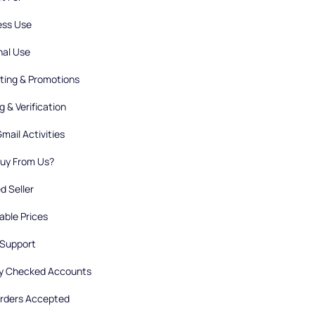
ess Use
nal Use
ting & Promotions
g & Verification
Gmail Activities
uy From Us?
d Seller
able Prices
 Support
ty Checked Accounts
Orders Accepted