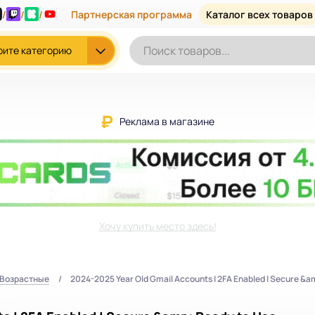
/
/
/
Партнерская программа
Каталог всех товаров
рите категорию
Реклама в магазине
Хочу купить место здесь!
/Возрастные
2024-2025 Year Old Gmail Accounts | 2FA Enabled | Secure &