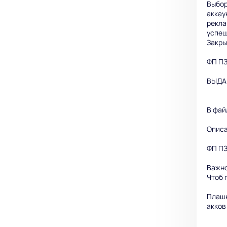
Выбор
аккау
рекла
успеш
Закры
ФП ПЗ
ВЫДА
В фай
Описа
ФП ПЗ
Важно
Чтоб 
Плашк
акков