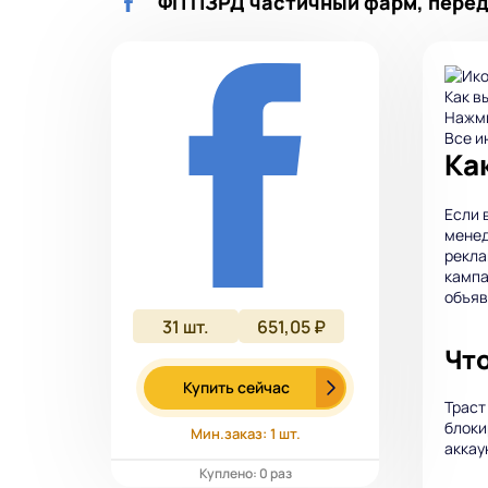
ФП ПЗРД частичный фарм, переда
Как в
Нажми
Все и
Ка
Если 
менед
рекла
кампа
объяв
31
шт.
651,05 ₽
Что
Купить сейчас
Траст
блоки
Мин.заказ: 1 шт.
аккау
Куплено: 0 раз