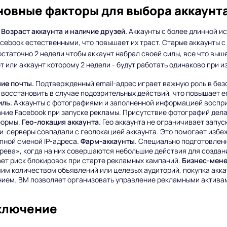
новные факторы для выбора аккаунт
Возраст аккаунта и наличие друзей.
Аккаунты с более длинной и
cebook естественными, что повышает их траст. Старые аккаунты 
статочно 2 недели чтобы аккаунт набрал своей силы, все что выше,
т или аккаунт которому 2 недели - будут работать одинаково при 
ие почты.
Подтвержденный email-адрес играет важную роль в безо
 восстановить в случае подозрительных действий, что повышает 
ль.
Аккаунты с фотографиями и заполненной информацией воспр
ние Facebook при запуске рекламы. Присутствие фотографий дела
формы.
Гео-локация аккаунта.
Гео аккаунта не ограничивает запуск
и-серверы совпадали с геолокацией аккаунта. Это помогает избе
пной сменой IP-адреса.
Фарм-аккаунты.
Специально подготовленн
рева», когда на них совершаются небольшие действия для создани
ет риск блокировок при старте рекламных кампаний.
Бизнес-мене
им количеством объявлений или целевых аудиторий, покупка акк
ием. BM позволяет организовать управление рекламными активам
ключение