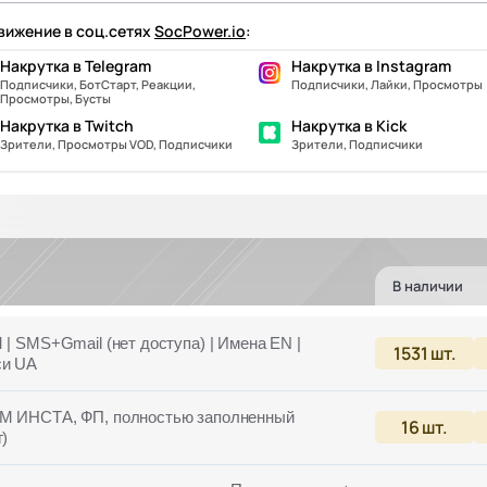
ижение в соц.сетях
SocPower.io
:
Накрутка в Telegram
Накрутка в Instagram
Подписчики, БотСтарт, Реакции,
Подписчики, Лайки, Просмотры
Просмотры, Бусты
Накрутка в Twitch
Накрутка в Kick
Зрители, Просмотры VOD, Подписчики
Зрители, Подписчики
В наличии
 | SMS+Gmail (нет доступа) | Имена EN |
1531
шт.
си UA
БМ ИНСТА, ФП, полностью заполненный
16
шт.
г)