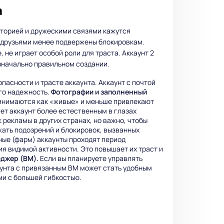
а
сторией и дружескими связями кажутся
с друзьями менее подвержены блокировкам.
 не играет особой роли для траста. Аккаунт 2
изначально правильном создании.
пасности и трасте аккаунта. Аккаунт с почтой
его надежность.
Фотографии и заполненный
инимаются как «живые» и меньше привлекают
ет аккаунт более естественным в глазах
 рекламы в других странах, но важно, чтобы
жать подозрений и блокировок, вызванных
ые (фарм) аккаунты проходят период
я видимой активности. Это повышает их траст и
джер (BM).
Если вы планируете управлять
аунта с привязанным BM может стать удобным
и с большей гибкостью.