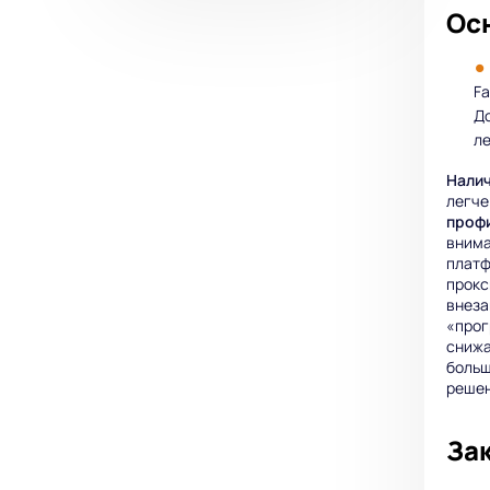
Ос
Fa
До
ле
Налич
легче
профи
внима
плат
прокс
внеза
«прог
снижа
больш
решен
За