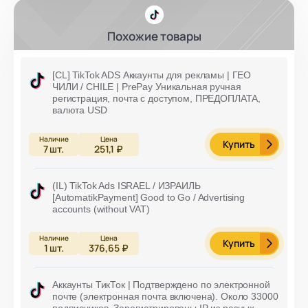
Похожие товары
[CL] TikTok ADS Аккаунты для рекламы | ГЕО
ЧИЛИ / CHILE | PrePay Уникальная ручная
регистрация, почта с доступом, ПРЕДОПЛАТА,
валюта USD
Купить
7
шт.
251,1 ₽
(IL) TikTok Ads ISRAEL / ИЗРАИЛЬ
[AutomatikPayment] Good to Go / Advertising
accounts (without VAT)
Купить
1
шт.
376,65 ₽
Аккаунты ТикТок | Подтверждено по электронной
почте (электронная почта включена). Около 33000