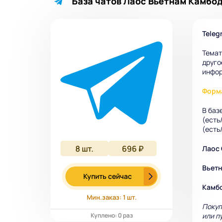
База чатов Лаос Вьетнам Камбодж
Teleg
Темат
друго
инфор
Форма
В баз
(есть/
(есть
8
шт.
696 ₽
Лаос О
Вьетна
Купить сейчас
Камбо
Мин.заказ: 1 шт.
Покуп
Куплено: 0 раз
или п