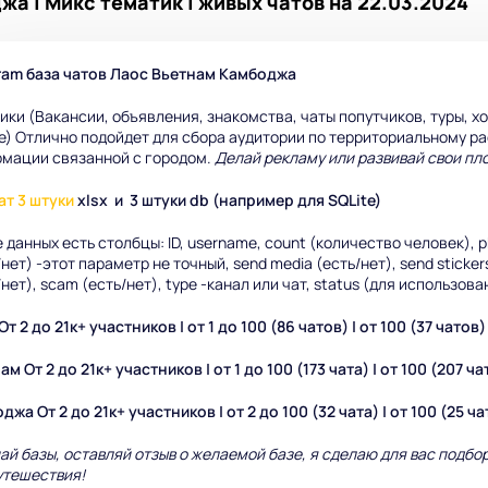
а | Микс тематик | живых чатов на 22.03.2024
ram база чатов Лаос Вьетнам Камбоджа
ики (Вакансии, объявления, знакомства, чаты попутчиков, туры, х
е) Отлично подойдет для сбора аудитории по территориальному ра
мации связанной с городом.
Делай рекламу или развивай свои пло
т 3 штуки
xlsx и 3 штуки db (например для SQLite)
е данных есть столбцы: ID, username, count (количество человек), ph
нет) -этот параметр не точный, send media (есть/нет), send stickers
/нет), scam (есть/нет), type -канал или чат, status (для использов
т 2 до 21к+ участников | от 1 до 100 (86 чатов) | от 100 (37 чатов)
м От 2 до 21к+ участников | от 1 до 100 (173 чата) | от 100 (207 ча
джа От 2 до 21к+ участников | от 2 до 100 (32 чата) | от 100 (25 ч
ай базы, оставляй отзыв о желаемой базе, я сделаю для вас подбор
утешествия!