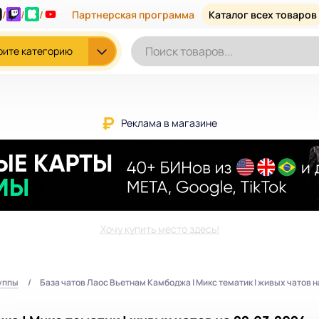
/
/
/
Партнерская программа
Каталог всех товаров
рите категорию
Реклама в магазине
Хочу купить место здесь!
уппы
База чатов Лаос Вьетнам Камбоджа | Микс тематик | живых чатов н