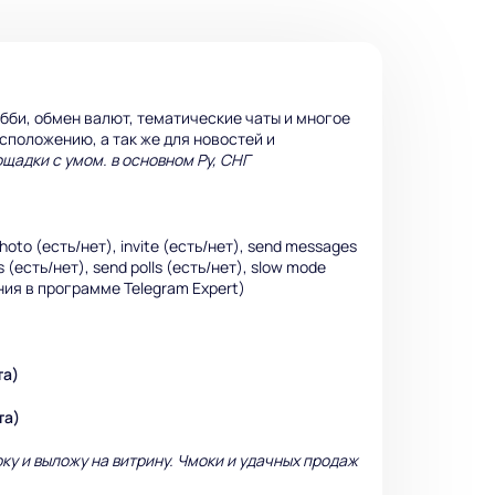
обби, обмен валют, тематические чаты и многое
сположению, а так же для новостей и
щадки с умом. в основном Ру, СНГ
oto (есть/нет), invite (есть/нет), send messages
 (есть/нет), send polls (есть/нет), slow mode
ания в программе Telegram Expert)
та)
ата)
ку и выложу на витрину. Чмоки и удачных продаж