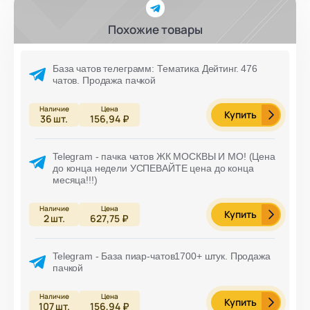
Похожие товары
База чатов телеграмм: Тематика Дейтинг. 476
чатов. Продажа пачкой
Купить
36
шт.
156,94 ₽
Telegram - пачка чатов ЖК МОСКВЫ И МО! (Цена
до конца недели УСПЕВАЙТЕ цена до конца
месяца!!!)
Купить
2
шт.
627,75 ₽
Telegram - База пиар-чатов1700+ штук. Продажа
пачкой
Купить
107
шт.
156,94 ₽