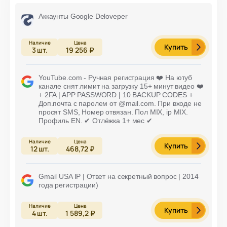
Аккаунты Google Deloveper
Купить
3
шт.
19 256 ₽
YouTube.com - Ручная регистрация ❤️ На ютуб
канале снят лимит на загрузку 15+ минут видео ❤️
+ 2FA | APP PASSWORD | 10 BACKUP CODES +
Доп.почта с паролем от @mail.com. При входе не
просят SMS, Номер отвязан. Пол MIX, ip MIX.
Профиль EN. ✔ Отлёжка 1+ мес ✔
Купить
12
шт.
468,72 ₽
Gmail USA IP | Ответ на секретный вопрос | 2014
года регистрации)
Купить
4
шт.
1 589,2 ₽