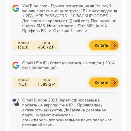
YouTube.com - Ручная регистрация ❤️ На ютуб
канале снят лимит на загрузку 15+ минут видео ❤️
+ 2FA | APP PASSWORD | 10 BACKUP CODES +
Доп.почта с паролем от @mail.com. При входе не
просят SMS, Номер отвязан. Пол MIX, ip MIX.
Профиль EN. ✔ Отлёжка 1+ мес ✔
Купить
13
шт.
468,72 ₽
Gmail USA IP | Ответ на секретный вопрос | 2014
года регистрации)
Купить
4
шт.
1 589,2 ₽
Gmail Europe 2021 Зарегистрированы на
приватные европейские IP . Проявлялась
активность аккаунтов. Добавлена резервная
почта. Формат аккаунтов -
логин:пароль:дополнительная почта:пароль от
резервной почты