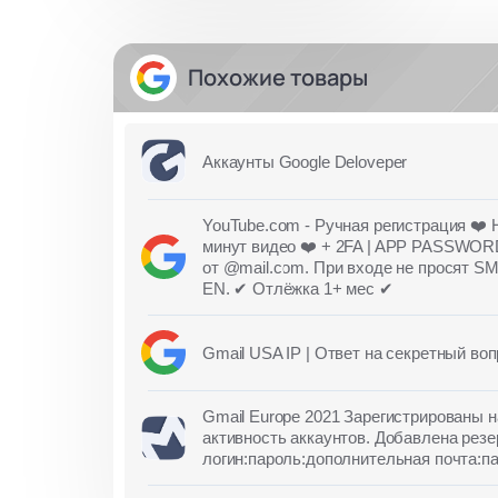
Похожие товары
Аккаунты Google Deloveper
YouTube.com - Ручная регистрация ❤️ 
минут видео ❤️ + 2FA | APP PASSWOR
от @mail.com. При входе не просят SM
EN. ✔ Отлёжка 1+ мес ✔
Gmail USA IP | Ответ на секретный воп
Gmail Europe 2021 Зарегистрированы 
активность аккаунтов. Добавлена резе
логин:пароль:дополнительная почта:п