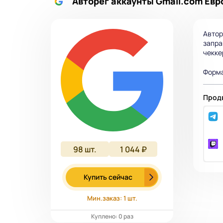
Авторег аккаунты Gmail.com Евр
Автор
запра
чекке
Форма
Продв
98
шт.
1 044 ₽
Купить сейчас
Мин.заказ: 1 шт.
Куплено: 0 раз