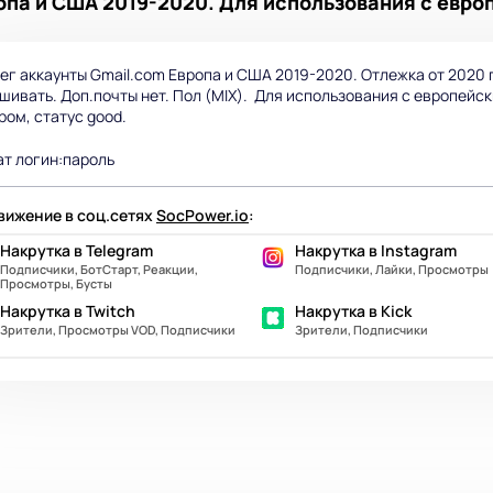
опа и США 2019-2020. Для использования с европ
ег аккаунты Gmail.com Европа и США 2019-2020. Отлежка от 2020 
шивать. Доп.почты нет. Пол (MIX). Для использования с европейск
ром, статус good.
т логин:пароль
ижение в соц.сетях
SocPower.io
:
Накрутка в Telegram
Накрутка в Instagram
Подписчики, БотСтарт, Реакции,
Подписчики, Лайки, Просмотры
Просмотры, Бусты
Накрутка в Twitch
Накрутка в Kick
Зрители, Просмотры VOD, Подписчики
Зрители, Подписчики