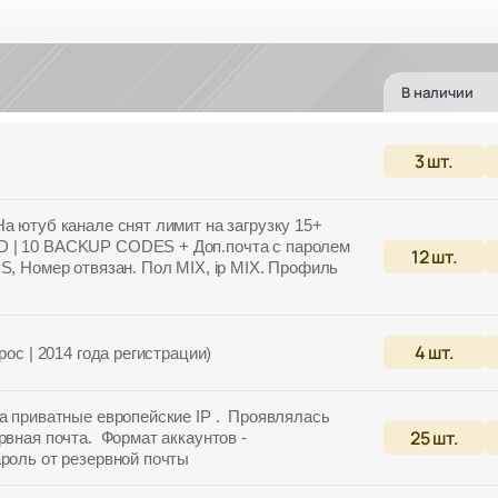
В наличии
3
шт.
На ютуб канале снят лимит на загрузку 15+
D | 10 BACKUP CODES + Доп.почта с паролем
12
шт.
S, Номер отвязан. Пол MIX, ip MIX. Профиль
4
шт.
рос | 2014 года регистрации)
на приватные европейские IP . Проявлялась
25
шт.
рвная почта. Формат аккаунтов -
ароль от резервной почты