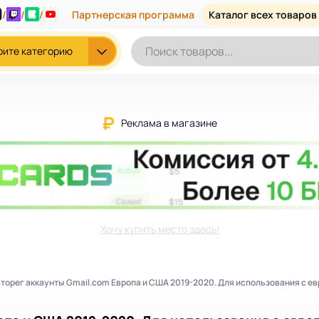
/
/
/
Партнерская программа
Каталог всех товаров
рите категорию
Реклама в магазине
Хочу купить место здесь!
торег аккаунты Gmail.com Европа и США 2019-2020. Для использования с ев