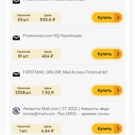
Купить
59
шт.
939,6 ₽
Protonmail.com HQ Handmade
Купить
81
шт.
464 ₽
FIRSTMAIL.ONLINE Mail Access Firstmail.ltd
Купить
3308
шт.
7,92 ₽
Аккаунты Mail.com | 07.2022 | Аккаунты вида
почта@mail.com. Пол (MIX). - крепкие почты
Купить
1
шт.
4,64 ₽