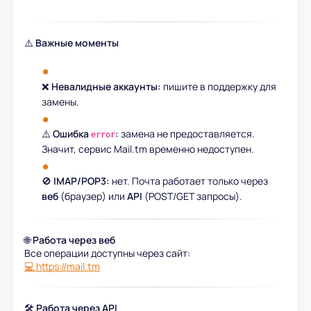
⚠️
Важные моменты
❌
Невалидные аккаунты:
пишите в поддержку для
замены.
⚠️
Ошибка
:
замена не предоставляется.
error
Значит, сервис Mail.tm временно недоступен.
🚫
IMAP/POP3:
нет. Почта работает только через
веб
(браузер) или
API
(POST/GET запросы).
🌐
Работа через веб
Все операции доступны через сайт:
💻 https://mail.tm
🛠
Работа через API