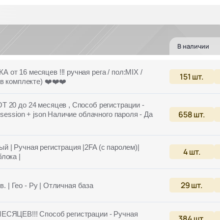
В наличии
 от 16 месяцев !!! ручная рега / пол:MIX /
151
шт.
в комплекте) ❤️❤️❤️
Т 20 до 24 месяцев , Способ регистрации -
658
шт.
session + json Наличие облачного пароля - Да
тый | Ручная регистрация |2FA (с паролем)|
4
шт.
лока |
29
шт.
. | Гео - Ру | Отличная база
ЕСЯЦЕВ!!! Способ регистрации - Ручная
384
шт.