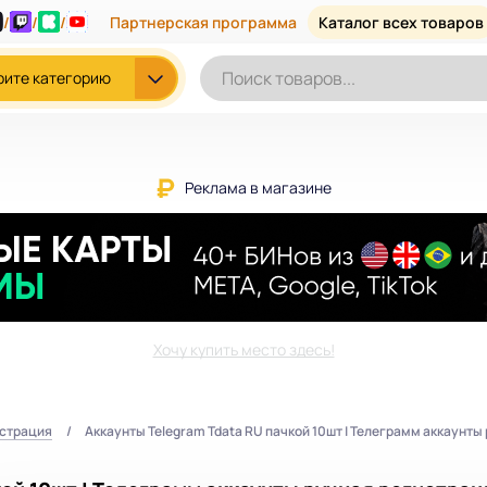
/
/
/
Партнерская программа
Каталог всех товаров
рите категорию
Реклама в магазине
Хочу купить место здесь!
истрация
Аккаунты Telegram Tdata RU пачкой 10шт | Телеграмм аккаунты