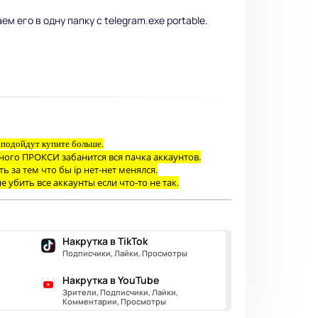
м его в одну папку с telegram.exe portable.
и подойдут купите больше.
одного ПРОКСИ забанится вся пачка аккаунтов.
 за тем что бы ip нет-нет менялся.
е убить все аккаунты если что-то не так.
Накрутка в TikTok
Подписчики, Лайки, Просмотры
Накрутка в YouTube
Зрители, Подписчики, Лайки,
Комментарии, Просмотры