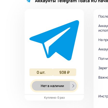
Аккаунты Telegram Tdata RU пачк
После
Аккау
испо
На пр
Аккау
Пол м
Зарег
0
шт.
938 ₽
Важно
Нет в наличии
Инстр
Куплено: 0 раз