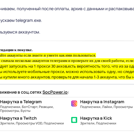
ачиваем, полученный после оплаты, архив с данными и распаковывае
пускаем telegram.exe.
льзуемся аккаунтом.
ндации к покупке.
йте аккаунты если знаете и умеете как ими пользоваться.
 сначала несколько аккаунтов телеграмм и проверьте их для своей работы, есл
дует запускать на 1 прокси 30 акков,есть вероятность того, что из за 
ы используете мобильные прокси, можно использовать одну, но следить
ы купили много аккаунтов, проверьте для начала 1-3 аккаунта, что бы н
ижение в соц.сетях
SocPower.io
:
Накрутка в Telegram
Накрутка в Instagram
Подписчики, БотСтарт, Реакции,
Подписчики, Лайки, Просмотры
Просмотры, Бусты
Накрутка в Twitch
Накрутка в Kick
Зрители, Просмотры VOD, Подписчики
Зрители, Подписчики