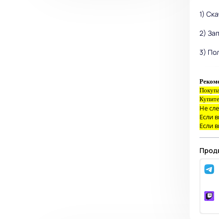
1) Ск
2) За
3) По
Рекоме
Покупа
Купите
Не сле
Если в
Если в
Продв