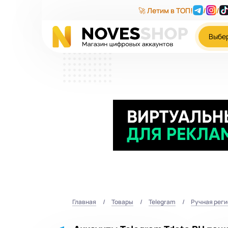
🚀 Летим в ТОП!
/
/
Выбе
Главная
Товары
Telegram
Ручная рег