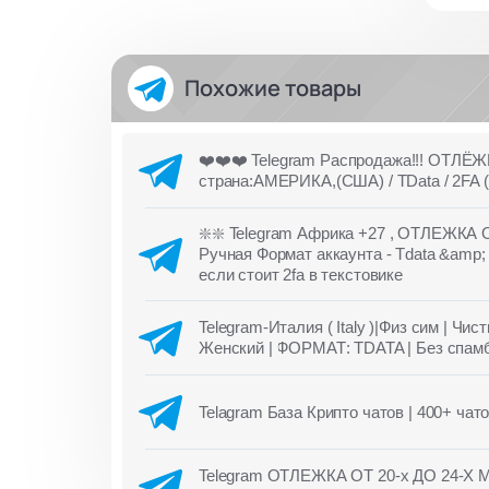
Похожие товары
❤️❤️❤️ Telegram Распродажа!!! ОТЛЁЖКА
страна:АМЕРИКА,(США) / TData / 2FA (
❇️❇️ Telegram Африка +27 , ОТЛЕЖКА О
Ручная Формат аккаунта - Tdata &amp; 
если стоит 2fa в текстовике
Telegram-Италия ( Italy )|Физ сим | Чис
Женский | ФОРМАТ: TDATA | Без спамб
Telagram База Крипто чатов | 400+ чатов
Telegram ОТЛЕЖКА ОТ 20-х ДО 24-Х М