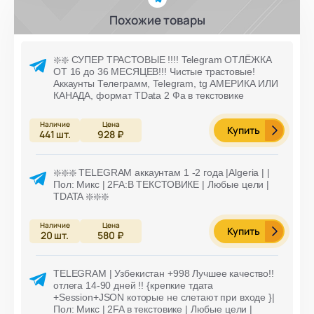
Похожие товары
❇️❇️ СУПЕР ТРАСТОВЫЕ !!!! Telegram ОТЛЁЖКА
ОТ 16 до 36 МЕСЯЦЕВ!!! Чистые трастовые!
Аккаунты Телеграмм, Telegram, tg АМЕРИКА ИЛИ
КАНАДА, формат TData 2 Фа в текстовике
Купить
441
шт.
928 ₽
❇️❇️❇️ TELEGRAM аккаунтам 1 -2 года |Algeria | |
Пол: Микс | 2FA:В ТЕКСТОВИКЕ | Любые цели |
TDATA ❇️❇️❇️
Купить
20
шт.
580 ₽
TELEGRAM | Узбекистан +998 Лучшее качество!!
отлега 14-90 дней !! {крепкие тдата
+Session+JSON которые не слетают при входе }|
Пол: Микс | 2FA в текстовике | Любые цели |