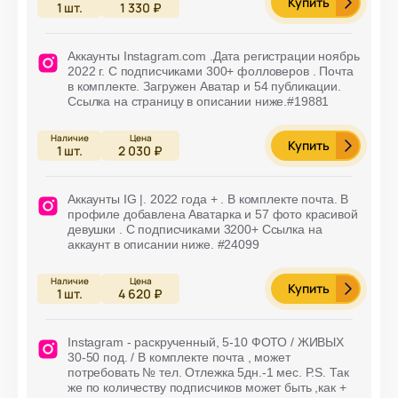
Купить
1
шт.
1 330 ₽
Аккаунты Instagram.com .Дата регистрации ноябрь
2022 г. С подписчиками 300+ фолловеров . Почта
в комплекте. Загружен Аватар и 54 публикации.
Ссылка на страницу в описании ниже.#19881
Купить
1
шт.
2 030 ₽
Аккаунты IG |. 2022 года + . В комплекте почта. В
профиле добавлена Аватарка и 57 фото красивой
девушки . С подписчиками 3200+ Ссылка на
аккаунт в описании ниже. #24099
Купить
1
шт.
4 620 ₽
Instagram - раскрученный, 5-10 ФОТО / ЖИВЫХ
30-50 под. / В комплекте почта , может
потребовать № тел. Отлежка 5дн.-1 мес. P.S. Так
же по количеству подписчиков может быть ,как +