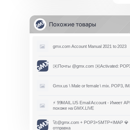
Похожие товары
gmx.com Account Manual 2021 to 2023
✉️Почты @gmx.com ✉️Activated: POP
Gmx.us \ Male or female \ mix. POP3, I
⚡ 99MAIL.US Email Account - Имеет AP
похоже на GMX.LIVE
🚀@gmx.com + POP3+SMTP+IMAP 💎 П
отправка