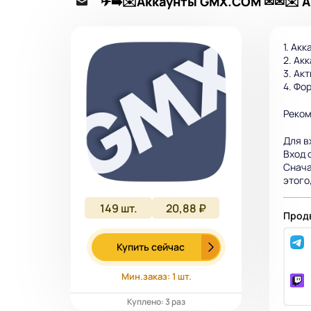
✈➡️✉️Аккаунты GMX.COM ✉✉✉️ Ак
1. Ак
2. Ак
3. Ак
4. Фо
Реком
Для в
Вход 
Снача
этого
149
шт.
20,88 ₽
Продв
Купить сейчас
Мин.заказ: 1 шт.
Куплено: 3 раз