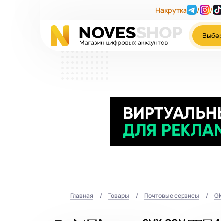
Накрутка
/
/
Выбе
Главная
Товары
Почтовые сервисы
G