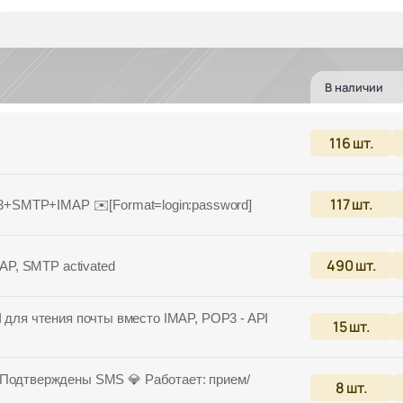
В наличии
116
шт.
117
шт.
3+SMTP+IMAP ✉️[Format=login:password]
490
шт.
MAP, SMTP activated
I для чтения почты вместо IMAP, POP3 - API
15
шт.
одтверждены SMS 💎 Работает: прием/
8
шт.