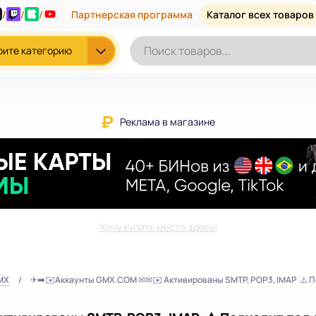
/
/
/
Партнерская программа
Каталог всех товаров
рите категорию
Реклама в магазине
Хочу купить место здесь!
MX
✈➡️✉️Аккаунты GMX.COM ✉✉✉️ Активированы SMTP, POP3, IMAP ⚠️ П