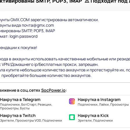
тивированы SMTP, POP3, IMAP ⚠️ Подходит под 
каунты GMX.COM зарегистрированы автоматически.
каунты вида почта@gmx.com
тивированы SMTP, POP3, IMAP
рмат: login:password
ендации к покупке!
хода в аккаунты использовать качественные мобильные или резид
с VPN/Домашнего ip/Бесплатных прокси, запрещен.
ла купите небольшое количество аккаунтов и протестируйте их, по
, приобретайте большее количество аккаунтов.
ижение в соц.сетях
SocPower.io
:
Накрутка в Telegram
Накрутка в Instagram
Подписчики, БотСтарт, Реакции,
Подписчики, Лайки, Просмотры
Просмотры, Бусты
Накрутка в Twitch
Накрутка в Kick
Зрители, Просмотры VOD, Подписчики
Зрители, Подписчики