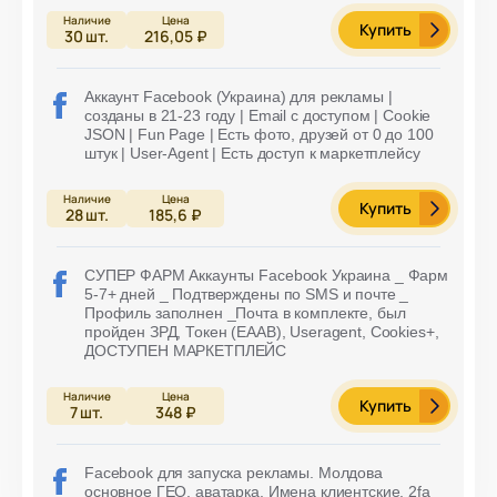
Купить
30
шт.
216,05 ₽
Аккаунт Facebook (Украина) для рекламы |
созданы в 21-23 году | Email с доступом | Cookie
JSON | Fun Page | Есть фото, друзей от 0 до 100
штук | User-Agent | Есть доступ к маркетплейсу
Купить
28
шт.
185,6 ₽
СУПЕР ФАРМ Аккаунты Facebook Украина _ Фарм
5-7+ дней _ Подтверждены по SMS и почте _
Профиль заполнен _Почта в комплекте, был
пройден ЗРД, Токен (EAAB), Useragent, Cookies+,
ДОСТУПЕН МАРКЕТПЛЕЙС
Купить
7
шт.
348 ₽
Facebook для запуска рекламы. Молдова
основное ГЕО, аватарка, Имена клиентские, 2fa