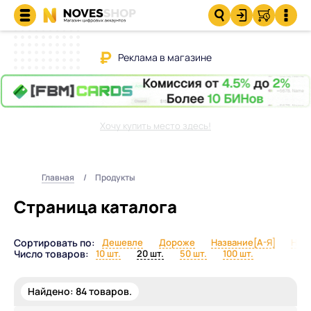
Реклама в магазине
Хочу купить место здесь!
Главная
Продукты
Страница каталога
Сортировать по:
Дешевле
Дороже
Название[А-Я]
Назв
Число товаров:
10 шт.
20 шт.
50 шт.
100 шт.
Найдено:
84
товаров.