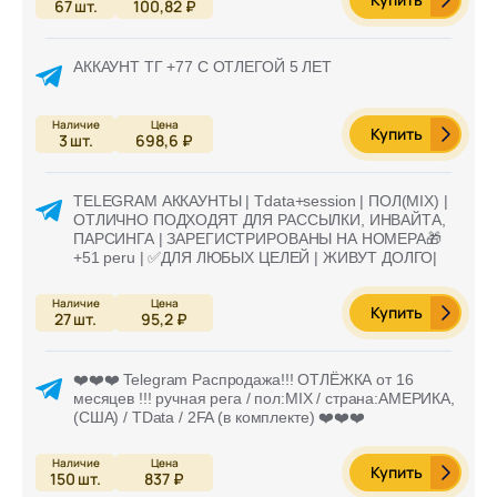
67
шт.
100,82 ₽
АККАУНТ ТГ +77 С ОТЛЕГОЙ 5 ЛЕТ
Купить
3
шт.
698,6 ₽
TELEGRAM АККАУНТЫ | Tdata+session | ПОЛ(MIX) |
ОТЛИЧНО ПОДХОДЯТ ДЛЯ РАССЫЛКИ, ИНВАЙТА,
ПАРСИНГА | ЗАРЕГИСТРИРОВАНЫ НА НОМЕРА🎁
+51 peru | ✅ДЛЯ ЛЮБЫХ ЦЕЛЕЙ | ЖИВУТ ДОЛГО|
Купить
27
шт.
95,2 ₽
❤️❤️❤️ Telegram Распродажа!!! ОТЛЁЖКА от 16
месяцев !!! ручная рега / пол:MIX / страна:АМЕРИКА,
(США) / TData / 2FA (в комплекте) ❤️❤️❤️
Купить
150
шт.
837 ₽