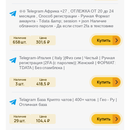
❇️❇️ Telegram Африка +27 , ОТЛЕЖКА ОТ 20 до 24
месяцев , Способ регистрации - Ручная Формат
аккаунта - Tdata &amp; session + json Наличие
облачного пароля - Да если стоит 2fa в текстовике
Купить
658
шт.
301,6 ₽
Telegram-Италия ( Italy )|Физ сим | Чистый | Ручная
регистрация |2FA (с паролем)| Женский | ФОРМАТ:
TDATA | Без спамблока |
Купить
3
шт.
418,5 ₽
Telagram База Крипто чатов | 400+ чатов. | Гео - Ру |
Отличная база
Купить
29
шт.
104,4 ₽