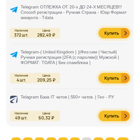
Telegram ОТЛЕЖКА ОТ 20-х ДО 24-Х МЕСЯЦЕВ!!!
Способ регистрации - Ручная Страна - Юар Формат
аккаунта - Tdata
Купить
372
шт.
282,49 ₽
Telegram-( United Kingdom ) )|Физ сим | Чистый|
Ручная регистрация |2FA (с паролем)| Мужской |
ФОРМАТ: TDATA | Без спамблока |
Купить
4
шт.
209,25 ₽
Telagram База IT чатов | 550+ чатов. | Гео - РУ
Купить
49
шт.
60,32 ₽