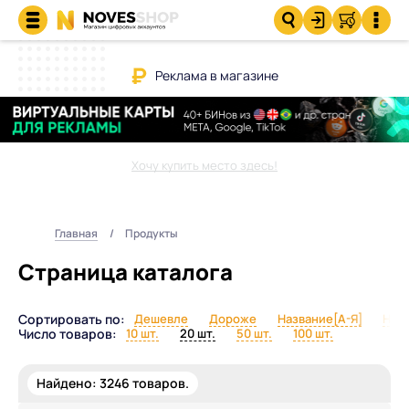
Реклама в магазине
Хочу купить место здесь!
Главная
Продукты
Страница каталога
Сортировать по:
Дешевле
Дороже
Название[А-Я]
Назв
Число товаров:
10 шт.
20 шт.
50 шт.
100 шт.
Найдено:
3246
товаров.