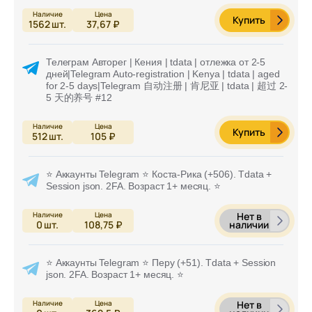
Купить
1562
шт.
37,67 ₽
Телеграм Авторег | Кения | tdata | отлежка от 2-5
дней|Telegram Auto-registration | Kenya | tdata | aged
for 2-5 days|Telegram 自动注册 | 肯尼亚 | tdata | 超过 2-
5 天的养号 #12
Купить
512
шт.
105 ₽
⭐ Аккаунты Telegram ⭐ Коста-Рика (+506). Tdata +
Session json. 2FA. Возраст 1+ месяц. ⭐
Нет в
наличии
0
шт.
108,75 ₽
⭐ Аккаунты Telegram ⭐ Перу (+51). Tdata + Session
json. 2FA. Возраст 1+ месяц. ⭐
Нет в