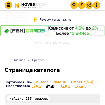
Реклама в магазине
Хочу купить место здесь!
Главная
Продукты
Страница каталога
Сортировать по:
Дешевле
Дороже
Название[А-Я]
Назв
Число товаров:
10 шт.
20 шт.
50 шт.
100 шт.
Найдено:
3251
товаров.