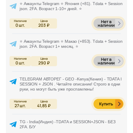
⭐ Аккаунты Telegram ⭐ Япония (+81). Tdata + Session
json. 2FA. Возраст 1-10+ дней. ⭐
Нет в
наличии
0
шт.
203 ₽
⭐ Аккаунты Telegram ⭐ Макао (+853). Tdata + Session
json. 2FA. Возраст 1+ месяц. ⭐
Нет в
наличии
0
шт.
290 ₽
TELEGRAM АВТОРЕГ - GEO -Kenya(Кения) - TDATA I
SESSION + JSON . Читайте описание! Строго в одни
руки, но могут быть уже проспамлены!
Купить
27
шт.
41,85 ₽
TG - India(Индия) -TDATA и SESSION+JSON - БЕЗ
2FA. Б/У