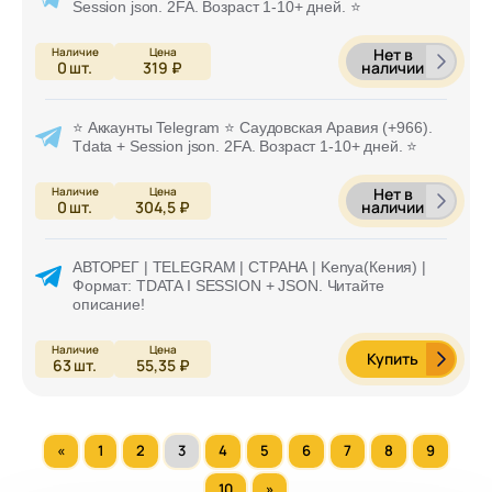
Session json. 2FA. Возраст 1-10+ дней. ⭐
Нет в
наличии
0
шт.
319 ₽
⭐ Аккаунты Telegram ⭐ Саудовская Аравия (+966).
Tdata + Session json. 2FA. Возраст 1-10+ дней. ⭐
Нет в
наличии
0
шт.
304,5 ₽
АВТОРЕГ | TELEGRAM | СТРАНА | Kenya(Кения) |
Формат: TDATA I SESSION + JSON. Читайте
описание!
Купить
63
шт.
55,35 ₽
«
1
2
3
4
5
6
7
8
9
10
»